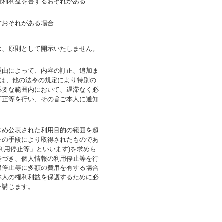
権利利益を害するおそれがある
すおそれがある場合
は、原則として開示いたしません。
理由によって、内容の訂正、追加ま
には、他の法令の規定により特別の
必要な範囲内において、遅滞なく必
訂正等を行い、その旨ご本人に通知
じめ公表された利用目的の範囲を超
正の手段により取得されたものであ
利用停止等」といいます)を求めら
基づき、個人情報の利用停止等を行
用停止等に多額の費用を有する場合
本人の権利利益を保護するために必
を講じます。