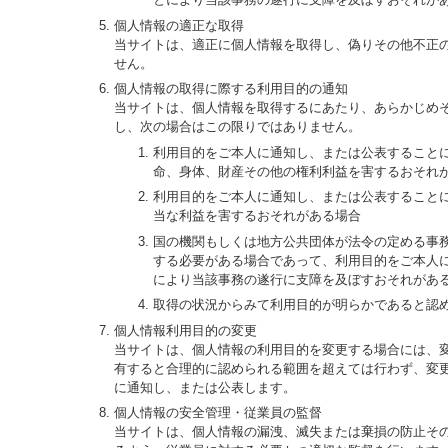
個人情報の適正な取得
当サイトは、適正に個人情報を取得し、偽りその他不正
せん。
個人情報の取得に際する利用目的の通知
当サイトは、個人情報を取得するにあたり、あらかじめ
し、次の場合はこの限りではありません。
利用目的をご本人に通知し、または公表すること
命、身体、財産その他の権利利益を害するおそれ
利用目的をご本人に通知し、または公表すること
当な利益を害するおそれがある場合
国の機関もしくは地方公共団体が法令の定める事
する必要がある場合であって、利用目的をご本人
により当該事務の遂行に支障を及ぼすおそれがあ
取得の状況からみて利用目的が明らかであると認
個人情報利用目的の変更
当サイトは、個人情報の利用目的を変更する場合には、
有すると合理的に認められる範囲を超えては行わず、変
に通知し、または公表します。
個人情報の安全管理・従業員の監督
当サイトは、個人情報の漏洩、滅失または棄損の防止そ