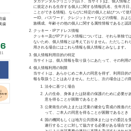
タカデンタルクリニック(以下、当サイト)は、個人情報
に規定される生存する個人に関する情報(氏名、生年月日
ことができる情報)、ならびに特定の個人と結びついて使
ーID、パスワード、クレジットカードなどの情報、およ
防歯
族構成、年齢その他の個人に関する属性情報であると認
美歯
クッキー・IPアドレス情報
クッキー及びIPアドレス情報については、それら単独で
ないため、個人情報とは考えておりません。ただしこれ
用される場合にはこれら情報も個人情報とみなします。
番1
個人情報利用目的の特定
当サイトは、個人情報を取り扱うにあたって、その利用
個人情報利用の制限
当サイトは、あらかじめご本人の同意を得ず、利用目的
報を取扱うことはありません。ただし、次の場合はこの
法令に基づく場合
人の生命、身体または財産の保護のために必要が
意を得ることが困難であるとき
公衆衛生の向上または児童の健全な育成の推進の
って、ご本人の同意を得ることが困難であるとき
国の機関もしくは地方公共団体またはその委託を
遂行することに対して協力する必要がある場合で
とにより当該事務の遂行に支障を及ぼすおそれが