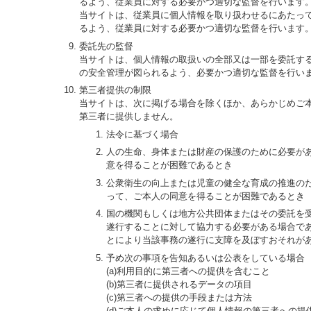
るよう、従業員に対する必要かつ適切な監督を行います
当サイトは、従業員に個人情報を取り扱わせるにあたっ
るよう、従業員に対する必要かつ適切な監督を行います
委託先の監督
当サイトは、個人情報の取扱いの全部又は一部を委託す
の安全管理が図られるよう、必要かつ適切な監督を行い
第三者提供の制限
当サイトは、次に掲げる場合を除くほか、あらかじめご
第三者に提供しません。
法令に基づく場合
人の生命、身体または財産の保護のために必要が
意を得ることが困難であるとき
公衆衛生の向上または児童の健全な育成の推進の
って、ご本人の同意を得ることが困難であるとき
国の機関もしくは地方公共団体またはその委託を
遂行することに対して協力する必要がある場合で
とにより当該事務の遂行に支障を及ぼすおそれが
予め次の事項を告知あるいは公表をしている場合
(a)利用目的に第三者への提供を含むこと
(b)第三者に提供されるデータの項目
(c)第三者への提供の手段または方法
(d)ご本人の求めに応じて個人情報の第三者への提