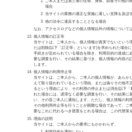
ご本人または第三者の生命、身体、財産その他の
場合
当サイトの業務の適正な実施に著しい支障を及ぼ
他の法令に違反することとなる場合
なお、アクセスログなどの個人情報以外の情報について
個人情報の訂正等
当サイトは、ご本人から、個人情報が真実でないという
たは削除(以下「訂正等」といいます)を求められた場合
手続きが定められている場合を除き、利用目的の達成に
要な調査を行い、その結果に基づき、個人情報の内容の
します。
個人情報の利用停止等
当サイトは、ご本人から、ご本人の個人情報が、あらか
えて取り扱われているという理由、または偽りその他不
るという理由により、その利用の停止または消去(以下「
れた場合には、遅滞なく必要な調査を行い、その結果に
い、その旨ご本人に通知します。ただし、個人情報の利
その他利用停止等を行うことが困難な場合であって、ご
要なこれに代わるべき措置をとれる場合は、この代替策
理由の説明
当サイトは、ご本人からの要求にもかかわらず、
利用目的を通知しない